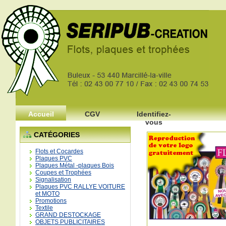
Accueil
CGV
Identifiez-
vous
CATÉGORIES
Flots et Cocardes
Plaques PVC
Plaques Métal -plaques Bois
Coupes et Trophées
Signalisation
Plaques PVC RALLYE VOITURE
et MOTO
Promotions
Textile
GRAND DESTOCKAGE
OBJETS PUBLICITAIRES