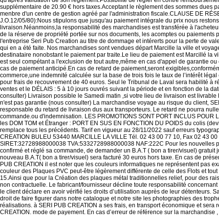
qu'après validation de son règlement.Possibilité de régler en contre remboursement
supplémentaire de 20.90 € hors taxes.Acceptant le règlement des sommes dues pa
menbre d'un centre de gestion agréé par l'administration fiscale.CLAUSE DE 
J.O.12/05/80):Nous stipulons que jusqu'au paiement intégrale du prix nous reston
livraison.Néanmoins,la responsabilité des marchandises est transférée à l'achete
de la réserve de propriété portée sur nos documents, les acomptes ou paiements pa
l'entreprise Seri Pub Creation au titre de dommage et intérerts pour la perte de valeur
qui en a été faite. Nos marchandises sont vendues départ Marcille la ville et voyage
destinataire nonobstant le paiement par traite.Le lieu de paiement est Marcillé la vi
est seul compétant a l'exclusion de tout autre,même en cas d'appel de garantie ou
cas de paiement anticipé.En cas de retard de paiement,seront exigibles,conforméme
commerce,une indemnité calculée sur la base de trois fois le taux de l’intérêt légal 
pour frais de recouvrement de 40 euros. Seul le Tribunal de Laval sera habilité à rég
ventes et le DÉLAIS : 5 à 10 jours ouvrés suivant la période et en fonction de la dat
consulter) Livraison possible le Samedi matin ,si votre lieu de livraison est livrable 
n'est pas garantie (nous consulter) La marchandise voyage au risque du client, 
responsable du retard de livraison dus aux transporteurs. Le retard ne pourra nul
commande.ou d'indemnisation. LES PROMOTIONS SONT PORT INCLUS POUR 
les DOM TOM et Étranger : PORT EN SUS EN FONCTION DU POIDS du colis (devis 
remplace tous les précédents. Tarif en vigueur au 28/11/2022 sauf erreurs typog
CREATION BULEU 53440 MARCILLE LA VILLE Tél. 02 43 00 77 10, Fax 02 43 00 74 5
SIRET:32728988000038 TVA:5332728988000038 NAF:222C Pour les nouvelles product
confirmé et réglé sa commande, de demander un B.A.T ( bon a tirer/visuel) gratuit 
nouveau B.A.T( bon a tirer/visuel) sera facturé 30 euros hors taxe. En cas de présen
PUB CREATION il est noter que les couleurs informatiques ne représentent pas exac
couleur des Plaques PVC peut-être légèrement différente de celle des Flots et tout
15.Ainsi que pour la Création des plaques métal traditionnelles relief, pour des r
non contractuelle. Le fabricant/fournisseur décline toute responsabilité concernant l
le client déclare en avoir vérifié les droits d’utilisation auprès de leur détenteurs. 
droit de faire figurer dans notre catalogue et notre site les photographies des trop
réalisations. à SERI PUB CREATION a ses frais, en transport économique et sera r
CREATION. mode de payement. En cas d’erreur de référence sur la marchandise , le