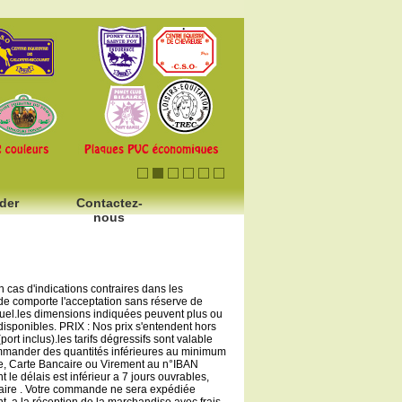
der
Contactez-
nous
as d'indications contraires dans les
nde comporte l'acceptation sans réserve de
ctuel.les dimensions indiquées peuvent plus ou
 disponibles. PRIX : Nos prix s'entendent hors
ort inclus).les tarifs dégressifs sont valable
commander des quantités inférieures au minimum
, Carte Bancaire ou Virement au n°IBAN
délais est inférieur a 7 jours ouvrables,
aire . Votre commande ne sera expédiée