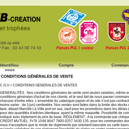
Identifiez-
Compte
Comman
vous
CONDITIONS GÉNÉRALES DE VENTE
C.G.V = CONDITIONS GENERALES DE VENTES
GENERALITÉS : Nos conditions générales de vente sont seules valables, même en c
conditions générales d'achat de nos clients, et le seul fait de nous passer comma
chacune d'entre elles. L’ensemble du catalogue papier et du site n’est pas contra
moins varier . de 1(un) centimètre. Nos ventes sont faites dans la limite des stocks
taxe, départ Marcillé La Ville port en sus, sauf pour les promotions dans les délais (p
pour des quantités d'articles identique, ayant la même maquette. Possibilité de 
indiqué avec triplement du prix de base. RÈGLEMENT : A la commande par chèque
CREDIT MUTUEL: Fr76 1548 9047 7800 0257 3430 135. pour les commandes dont le 
nous n'acceptons que le mode de règlements par virement bancaire ou carte banc