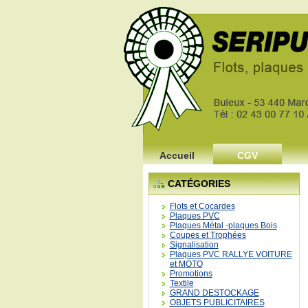
1
2
3
4
5
6
Accueil
CGV
CATÉGORIES
Flots et Cocardes
Plaques PVC
Plaques Métal -plaques Bois
Coupes et Trophées
Signalisation
Plaques PVC RALLYE VOITURE
et MOTO
Promotions
Textile
GRAND DESTOCKAGE
OBJETS PUBLICITAIRES