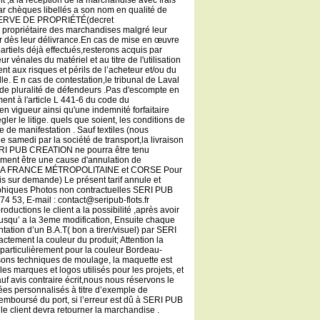
 ,a la réception de la marchandise avec frais
r chèques libellés a son nom en qualité de
RÉSERVE DE PROPRIÉTÉ(decret
s propriétaire des marchandises malgré leur
ur dès leur délivrance.En cas de mise en œuvre
rtiels déjà effectués,resterons acquis par
 vénales du matériel et au titre de l'utilisation
nt aux risques et périls de l’acheteur et/ou du
lle. E n cas de contestation,le tribunal de Laval
 de pluralité de défendeurs .Pas d'escompte en
nt à l'article L 441-6 du code du
en vigueur ainsi qu'une indemnité forfaitaire
ler le litige. quels que soient, les conditions de
e de manifestation . Sauf textiles (nous
le samedi par la société de transport,la livraison
SERI PUB CREATION ne pourra être tenu
lement être une cause d'annulation de
LA FRANCE MÉTROPOLITAINE et CORSE Pour
sur demande) Le présent tarif annule et
raphiques Photos non contractuelles SERI PUB
3, E-mail : contact@seripub-flots.fr
ions le client a la possibilité ,après avoir
jusqu’ a la 3eme modification, Ensuite chaque
tation d’un B.A.T( bon a tirer/visuel) par SERI
tement la couleur du produit; Attention la
 particulièrement pour la couleur Bordeau-
aisons techniques de moulage, la maquette est
es marques et logos utilisés pour les projets, et
Sauf avis contraire écrit,nous nous réservons le
hées personnalisés à titre d’exemple de
emboursé du port, si l’erreur est dû à SERI PUB
 client devra retourner la marchandise .