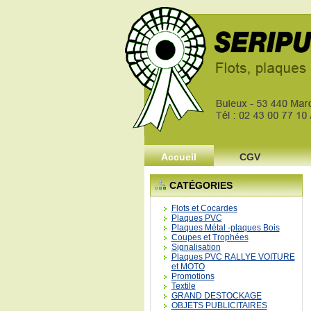
1
2
3
4
5
6
Accueil
CGV
CATÉGORIES
Flots et Cocardes
Plaques PVC
Plaques Métal -plaques Bois
Coupes et Trophées
Signalisation
Plaques PVC RALLYE VOITURE
et MOTO
Promotions
Textile
GRAND DESTOCKAGE
OBJETS PUBLICITAIRES