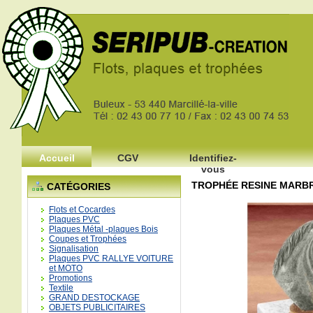
Accueil
CGV
Identifiez-
vous
TROPHÉE RESINE MARB
CATÉGORIES
Flots et Cocardes
Plaques PVC
Plaques Métal -plaques Bois
Coupes et Trophées
Signalisation
Plaques PVC RALLYE VOITURE
et MOTO
Promotions
Textile
GRAND DESTOCKAGE
OBJETS PUBLICITAIRES